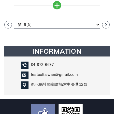
＊觸發防鋸安全卡匣後，只需幾個簡單的步驟即可對
其進行更換防鋸安全卡匣
＊TKS 80的核心元素：SawStop技術
INFORMATION
04-872-6697
festooltaiwan@gmail.com
彰化縣社頭鄉廣福村中央巷12號