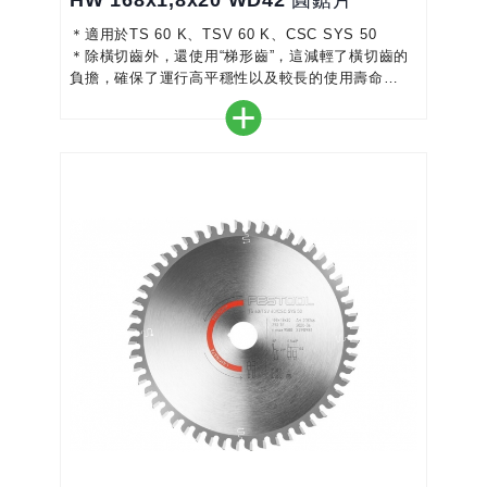
HW 168x1,8x20 WD42 圓鋸片
＊適用於TS 60 K、TSV 60 K、CSC SYS 50
＊除橫切齒外，還使用“梯形齒”，這減輕了橫切齒的
負擔，確保了運行高平穩性以及較長的使用壽命
＊出色的切割品質-乾淨、防撕裂的切割
＊鋸齒採用優質金屬製成-確保最佳鋸切進度和完美
切割
＊顏色編碼使選擇正確的鋸片更加容易
＊完美搭配您的圓鋸機-實現精確、高效的工作
＊適用於貼面和塗層板、實木橫切、MDF-精細切割