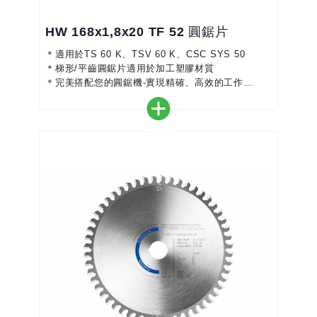
HW 168x1,8x20 TF 52 圓鋸片
＊適用於TS 60 K、TSV 60 K、CSC SYS 50
＊梯形/平齒圓鋸片適用於加工塑膠材質
＊完美搭配您的圓鋸機-實現精確、高效的工作
＊細粒硬質合金鋸齒－達到最佳鋸切效果與完美切割
＊略微負的前角可延長非常硬的塑膠的使用壽命
＊顏色編碼使選擇正確的鋸片更加容易
＊適用於層壓板、塗層板、丙烯酸玻璃、三聚氰胺樹
脂板和礦物材料