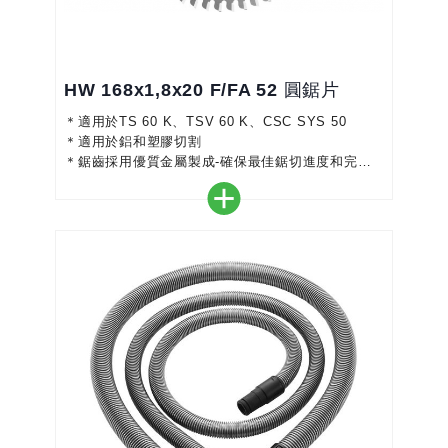
HW 168x1,8x20 F/FA 52 圓鋸片
＊適用於TS 60 K、TSV 60 K、CSC SYS 50
＊適用於鋁和塑膠切割
＊鋸齒採用優質金屬製成-確保最佳鋸切進度和完美
切割
＊具有可變倒角的平齒，可確保穩定的品質和較長的
使用壽命
＊完美搭配您的鋸子-實現精確、高效的工作
＊顏色編碼使選擇正確的鋸片更加容易
＊適用於鋁板和型材、有機玻璃、硬質和纖維強化塑
膠、有色金屬、鋁複合板