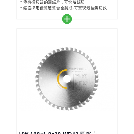
＊帶有橫切齒的圓鋸片，可快速鋸切
＊鋸齒採用優質硬質合金製成-可實現最佳鋸切效果
和良好的切割質量
＊此鋸片具有交替齒和中等切屑角，適合縱向切割和
橫向切割
＊顏色編碼使選擇正確的鋸片更加容易
＊完美搭配您的圓鋸機-實現精確、高效的工作
＊適用於所有木質材料、建築板材 - 中度切割