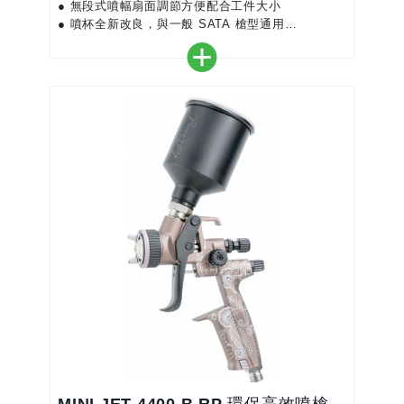
● 無段式噴幅扇面調節方便配合工件大小
● 噴杯全新改良，與一般 SATA 槍型通用
● 輕巧細小 - 即使較難接觸到的位置也可噴塗
● 自動緊壓槍針密封圈延長使用壽命及減少維護工作
● 適用於水性漆 - 整針和噴嘴是不銹鋼材質，而鋁合
金鍛造的槍體是經鍍鉻及加上