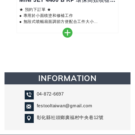
MINI JET 4400 B RP 環保高效噴槍-LADY版
★ 預約下訂單 ★
● 專用於小面積塗和修補工作
● 無段式噴幅扇面調節方便配合工件大小
● 噴杯全新改良，與一般 SATA 槍型通用
● 輕巧細小 - 即使較難接觸到的位置也可噴塗
● 自動緊壓槍針密封圈延長使用壽命及減少維護工作
● 適用於水性漆 - 整針和噴嘴是不銹鋼材質，而鋁合
金鍛造的槍體是經鍍鉻及加上
INFORMATION
04-872-6697
festooltaiwan@gmail.com
彰化縣社頭鄉廣福村中央巷12號