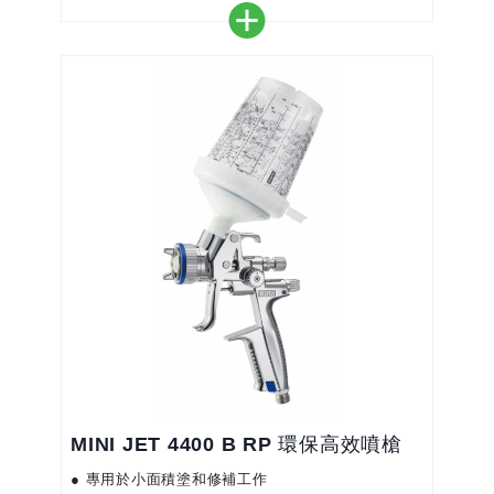
● 噴杯全新改良，與一般 SATA 槍型通用
● 輕巧細小 - 即使較難接觸到的位置也可噴塗
● 自動緊壓槍針密封圈延長使用壽命及減少維護工作
● 適用於水性漆 - 整針和噴嘴是不銹鋼材質，而鋁合
金鍛造的槍體是經鍍鉻及加上
MINI JET 4400 B RP 環保高效噴槍
● 專用於小面積塗和修補工作