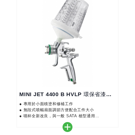
MINI JET 4400 B HVLP 環保省漆噴槍
● 專用於小面積塗和修補工作
● 無段式噴幅扇面調節方便配合工件大小
● 噴杯全新改良，與一般 SATA 槍型通用
● 輕巧細小 - 即使較難接觸到的位置也可噴塗
● 自動緊壓槍針密封圈延長使用壽命及減少維護工作
● 適用於水性漆 - 整針和噴嘴是不銹鋼材質，而鋁合