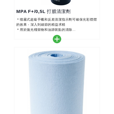
MPA F+/0,5L 打腊清潔劑
＊噴霧式超級手蠟和反差清潔指示劑可確保光彩熠熠
的效果 - 深入到細節的精益求精
＊用於拋光殘留物和油跡斑點的清除
＊適用於將點修砂紙沾濕，從而防止提前耗盡
＊不含矽，水基