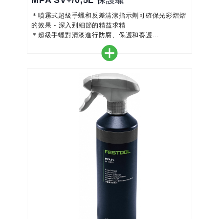
MPA SV+/0,5L 保護蠟
＊噴霧式超級手蠟和反差清潔指示劑可確保光彩熠熠
的效果 - 深入到細節的精益求精
＊超級手蠟對清漆進行防腐、保護和養護
＊不含矽，水基
＊賦予高度光澤
＊用於漆面保護
＊快速簡單地密封油漆表面
＊塑料件的翻新