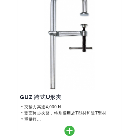
GUZ 跨式U形夾
＊夾緊力高達4,000 N
＊雙面跨步夾緊，特別適用於T型材和雙T型材
＊重量輕
＊淬火不銹鋼和固定支架，使您的夾具附有彈性和夾
持力量更大