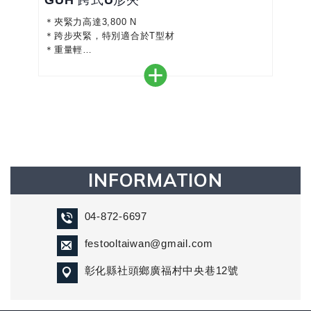
GUH 跨式U形夾
＊夾緊力高達3,800 N
＊跨步夾緊，特別適合於T型材
＊重量輕
＊快速–比普通夾具快5倍
INFORMATION
04-872-6697
festooltaiwan@gmail.com
彰化縣社頭鄉廣福村中央巷12號