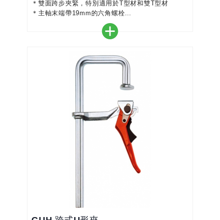
＊雙面跨步夾緊，特別適用於T型材和雙T型材
＊主軸末端帶19mm的六角螺栓
＊帶有燒結鋼質插入物的耐熱壓力板可延長傾斜角
度，使用壽命長達35°