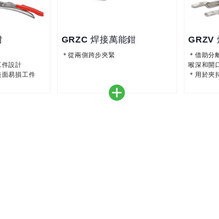
鉗
GRZC 焊接萬能鉗
GRZV
＊從兩側跨步夾緊
＊借助分
工件設計
喉深和開
表面易損工件
＊用於夾
則形狀工