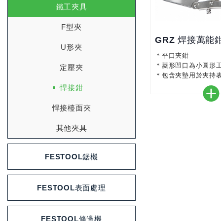
鐵工夾具
F型夾
GRZ 焊接萬能
U形夾
＊平口夾鉗
＊菱形凹口為小圓形
定壓夾
＊包含夾墊用於夾持
悍接鉗
悍接檯面夾
其他夾具
FESTOOL鋸機
FESTOOL表面處理
FESTOOL修邊機