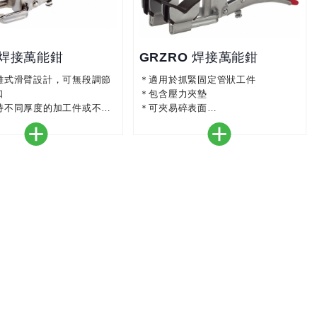
 焊接萬能鉗
GRZRO 焊接萬能鉗
離式滑臂設計，可無段調節
＊適用於抓緊固定管狀工件
口
＊包含壓力夾墊
持不同厚度的加工件或不規
＊可夾易碎表面
件
＊適用於點焊，耐熱溫度高達200°C