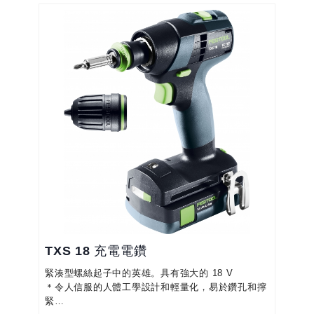
實現更有針對性的動力傳輸和更靈敏的工作
＊借助 FastFix 接口，無需工具即可快速轉換為鑽
孔、擰緊、角度鑽孔和角度擰緊
＊適用於各種應用的眾多配件。目前 18 V 螺絲起子
的所有配件均與 CX...
TXS 18 充電電鑽
緊湊型螺絲起子中的英雄。具有強大的 18 V
＊令人信服的人體工學設計和輕量化，易於鑽孔和擰
緊