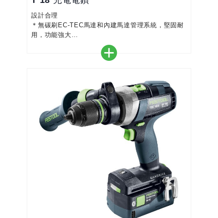
T 18 充電電鑽
設計合理
＊無碳刷EC-TEC馬達和內建馬達管理系統，堅固耐
用，功能強大
＊全電子扭矩設置，準確地擰鎖螺絲
＊FastFix 接口適用於 FastFix 夾頭和
CENTROTEC 快速更換系統
＊從擰螺絲功能切換到鑽的功能，不會使你您設定好
的扭短產生錯亂
＊理想的人體工學設計：緊密、輕便、最佳重心位置