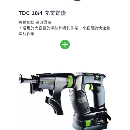
TDC 18/4 充電電鑽
轉動強勁,身形緊湊
＊適用於大直徑的螺絲和鑽孔作業，小直徑的快速鎖
螺絲作業
＊無碳刷EC-TEC馬達，壽命延長、高效率、功能強
大
＊靈活的電池系統：有4.0Ah輕便性和3.1Ah高功率
電池可供選擇
＊多合一功能，透過FasFix快速夾頭，同時具備電
鑽、電動起子機、角度電鑽等功能
＊可單獨開關的 LED 照明以及電池電量指示
＊堅固：堅不可摧的4速金屬齒輪箱，並通過全面的
FESTOOL工...