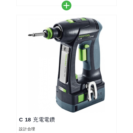
＊小巧便捷的設計，即使在狹窄的空間內也能輕鬆工
作
＊借助 FastFix 接口，無需工具即可快速轉換為鑽
孔、擰緊、角度鑽孔和角度擰緊
＊適用於各種應用的眾多配件。目前 18 V 螺絲起子
的所有配件均與 CXS 18 和 TXS 18 相容
＊深度限位器和偏心附件還可以在靠近邊緣的位置進
行深度限...
C 18 充電電鑽
設計合理