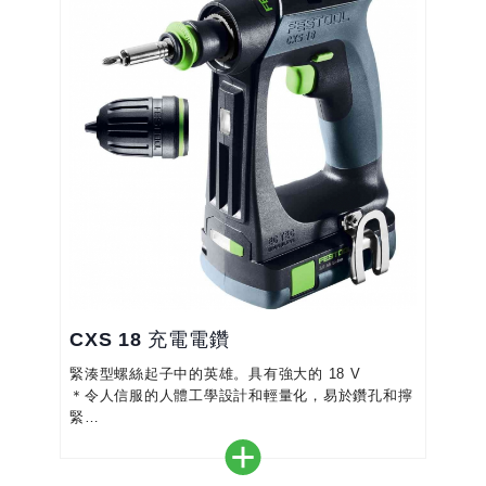
CXS 18 充電電鑽
緊湊型螺絲起子中的英雄。具有強大的 18 V
＊令人信服的人體工學設計和輕量化，易於鑽孔和擰
緊
＊小巧便捷的設計，即使在狹窄的空間內也能輕鬆工
作
＊符合人體工學的 C 形形狀，可直接握持螺桿軸，