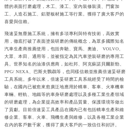
體的表面打磨處理，木工、漆工、室內裝修裝潢、門窗加
工、人造石施工、鋁塑板材施工等行業。獲得了廣大客戶的
喜愛與信賴。
飛速妥無塵施工系統，擁有多項專利與特有技術，高效實
用，徹底打破了表面塗裝研磨的傳統概念，為眾多國際知名
汽車生產商推薦使用，包括奔馳、寶馬、奧迪、 VOLVO、
大眾、本田、通用等，並被指定為其汽車塗裝研磨的專用工
具。世界知名的油漆供應商，如杜邦、阿克蘇諾貝爾新勁、
PPG/ NEXA、巴斯夫鸚鵡等，也同樣信賴並推薦倍速妥研磨
工具系統。多年以來，倍速妥研磨工具系統經受了時間的檢
驗，在國內已被愈來愈廣泛地應用於轎車、客車、火車機車
車輛、輕軌、地鐵等的車身研磨處理以及多種工業生產領域
的研磨處理，為企業提高效率和產品質量、保護環境等做出
了貢獻。目前倍速妥工具產品在國內已有包括轎車生產和維
修企業、客車、火車、飛機生產與維修，以及各種工業企業
在內的客戶數千家，獲得了廣大客戶的一致信任和好評。