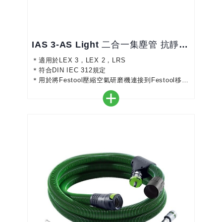
IAS 3-AS Light 二合一集塵管 抗靜電型
＊適用於LEX 3，LEX 2，LRS
＊符合DIN IEC 312規定
＊用於將Festool壓縮空氣研磨機連接到Festool移動
式集主機
＊IAS 3 light非常適合LEX 3圓型研磨機
＊集塵管中的壓縮空氣和吸氣以及軟管直徑減小的外
部排氣管道促進了永久吸氣
＊外部排氣管擴散，確保工作靈活，手或前臂上的氣
流最少
＊二合一軟管和IAS接口易於使用，更換工具時可節
省時間
＊二合...