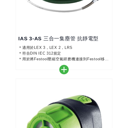
IAS 3-AS 三合一集塵管 抗靜電型
＊適用於LEX 3，LEX 2，LRS
＊符合DIN IEC 312規定
＊用於將Festool壓縮空氣研磨機連接到Festool移動
式集主機
＊適用於IAS 3接口（LEX 3）和IAS 2接口（LEX 2
和LRS）
＊集塵管中的排氣管避免了表面上的油，手或前臂上
的冷排氣並保護了您的健康
＊三合一軟管和IAS接口易於使用，更換工具時可節
省時間
＊三合一集塵管: 含進氣, 回氣, 集塵...