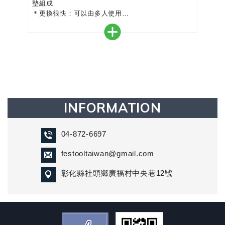
墊組成
＊更換很快：可以由多人使用
＊可清洗：使用清洗袋，所有零件可在洗衣機中清洗
（最高 30 °C）
＊不間斷工作：單獨使用 ExoActive 時，如果洗衣
房內有備用背帶，第二套裝置可不間斷地運作
＊透氣：高品質網眼布料，如健行背包材質一樣
＊舒適：堅固的襯墊，符合人體工學貼合身體
＊易於關閉：手臂殼上的創新磁性閉合
INFORMATION
04-872-6697
festooltaiwan@gmail.com
彰化縣社頭鄉廣福村中央巷12號