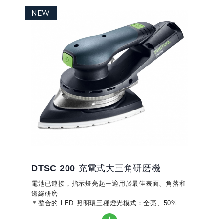
＊符合人體工學且操作：因為由雙組分塑膠製成的泵
桿位於頂部，用於精細降低和釋放的大小兩個手壓桿
分別位於其下方...
DTSC 200 充電式大三角研磨機
電池已連接，指示燈亮起ー適用於最佳表面、角落和
邊緣研磨
＊整合的 LED 照明環三種燈光模式：全亮、50% 暗
光或完全不亮