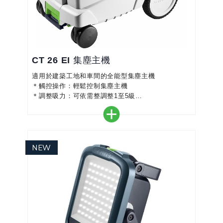
CT 26 EI 集塵主機
適用於建築工地和車間的全能型集塵主機
＊觸控操作：輕鬆控制集塵主機
＊調整吸力：可依需整調整1至5級
＊方便堆疊：T-LOC 功能，可輕鬆將 Systainer工具
箱連接至移動式集塵主機
＊強勁吸力：緊湊型高性能渦輪提供持續的高吸力
＊防靜電功能：可防止工作時產生靜電
＊整潔工作：集塵管儲放箱和電線繞線架，更加有秩
序和安全工作
＊運輸便利：大型旋轉腳輪和整合式煞車器，可實現
最佳移動性...