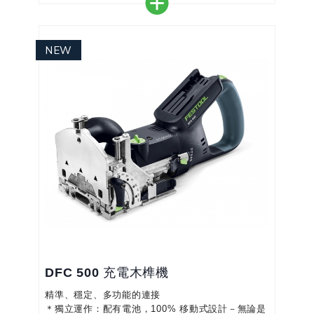
＊創新EC-TEC無刷馬達技術： 無碳刷磨耗、堅固耐
用、特別安靜且維護成本低及超省電功能
＊保護您的工件：硬質合金碟式煞車可防止空轉時不
受控制地加速旋轉，從而保證無刮痕啟動，並為您節
省昂貴的返工成本
＊高效磨料： 三角砂紙，可將砂紙尖端撕下重複使
用，提升經濟效益
＊...
DFC 500 充電木榫機
精準、穩定、多功能的連接
＊獨立運作：配有電池，100% 移動式設計－無論是