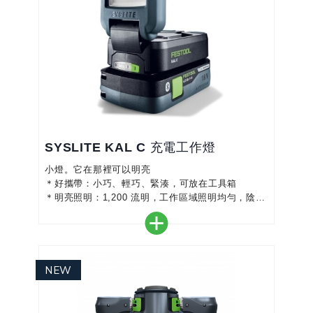
SYSLITE KAL C 充電工作燈
小燈。它在那裡可以明亮
＊好攜帶：小巧、輕巧、緊湊，可放在工具箱
＊明亮照明：1,200 流明，工作區域照明均勻，陰影
減少
＊靈活應用：亮度可調 3 級（300/600/1,200 流明）
＊與日光相似：自然光顏色 (5,000 K) 可達到最佳工
作光線
＊多功能：燈頭可在 0-180° 範圍內自由旋轉，也可
掛在掛鉤上或放置在三腳架上
＊緊湊：特別適合狹窄空間和難以進入的工作環境
＊...