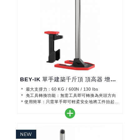
BEY‑IK 單手建築千斤頂 頂高器 增高套件
＊ 最大支撐力：60 KG / 600N / 130 lbs
＊ 免工具轉換功能：無需工具即可轉換為夾頭方向
＊使用簡單：只需單手即可輕柔安全地將工件抬起
＊安全：封閉的塑膠外殼可保護機械裝置免受灰塵污
垢和碎屑的侵害，並防止手指被夾住
＊支架和升降板的保護蓋，可防止損壞敏感表面
＊符合人體工學且操作：因為由雙組分塑膠製成的泵
桿位於頂部，用於精細降低和釋放的大小兩個手壓桿
分別位於其下方