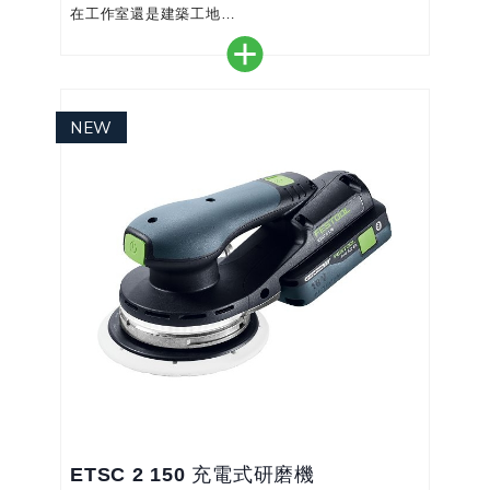
在工作室還是建築工地
＊符合人體工學：符合人體工學的手把設計，讓您長
時間工作也不會感到疲倦
＊精準：獨特的擺式銑削原理，實現精準、流暢的操
作
＊快速簡單：整合式止動銷，方便重複定位銷釘
＊穩定：DOMINO 榫頭的特殊形狀，連接極度穩定
且防扭曲
＊用途廣泛：DOMINO 榫釘有4 x 20mm到10 x
50m...
ETSC 2 150 充電式研磨機