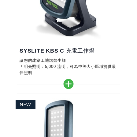
SYSLITE KBS C 充電工作燈
讓您的建築工地熠熠生輝
＊明亮照明：5,000 流明，可為中等大小區域提供最
佳照明
＊靈活應用：亮度可連續調暗
＊與日光相似：自然光顏色 (5,000 K) 可達到最佳工
作光線
＊定位靈活：具有整合式磁鐵，可快速固定在金屬表
面上
＊多功能：輕巧、緊湊，配有提手，方便在旅途中使
用。磁性固定，可掛在牆上或放置在三腳架上
＊從地板到天花板：旋轉燈體以獲得最佳照明
＊堅固耐用：防潑水外殼(I...