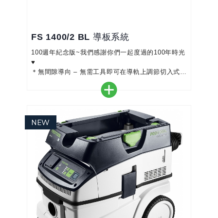
FS 1400/2 BL 導板系統
100週年紀念版~我們感謝你們一起度過的100年時光
♥
＊無間隙導向 – 無需工具即可在導軌上調節切入式圓
鋸的導板
＊乾淨切割 – 即使在進行角度切割時，緊貼防撕裂膠
條也能防止邊緣出現毛邊
＊準確工作 – 用於銑機的導向擋板確保准確開槽
＊快速對角切割 – 利用導板和組合斜角規可以容易地
從工件或牆壁上傳遞角度