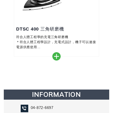
DTSC 400 三角研磨機
符合人體工程學的充電三角研磨機
＊符合人體工程學設計，充電式設計，機子可以連接
電源供應使用
＊強大的18V電池組和無刷組合，EC-TEC馬達可確
保恆定研磨不間斷
＊可結合電線插頭，無限時間運行
＊小巧、輕便、舒適的手感，減輕工作時的疲勞
＊三角形磨墊，適合轉角及其它棘手位置上的研磨工
作，節省時間，減少返修
INFORMATION
04-872-6697