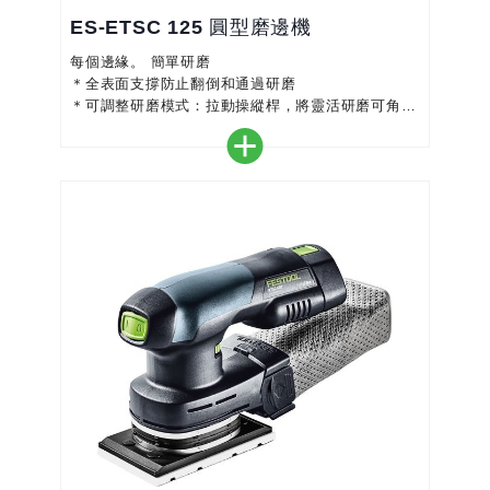
ES-ETSC 125 圓型磨邊機
每個邊緣。 簡單研磨
＊全表面支撐防止翻倒和通過研磨
＊可調整研磨模式：拉動操縱桿，將靈活研磨可角度
調節
＊ 每個邊緣的磨邊機：無論是鋸切還是研磨，粗糙
或上漆
＊機械研磨代替手動研磨：節省了50％的時間，提高
了成本效益
＊ 使用集塵袋或與集塵主機結合使用，整體進行無
塵研磨
＊ 可靠：即使是噴漆的工件也能研磨舒適-可重現完
美邊緣