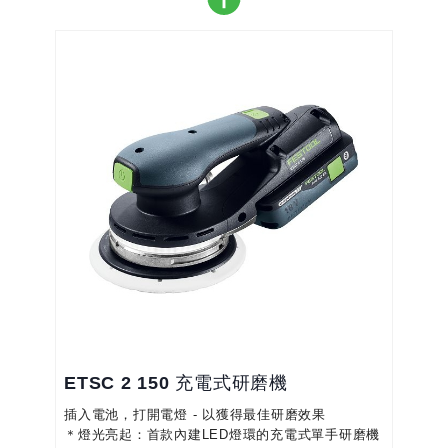
＊創新EC-TEC無刷馬達技術： 無碳刷磨耗、堅固耐
用、特別安靜且維護成本低及超省電功能
＊保護您的工件：硬質合金碟式煞車可防止空轉時不
受控制地加速旋轉，從而保證無刮痕啟動，並為您節
省昂貴的返工成本
＊高效磨料： 三角砂紙，可將砂紙尖端撕下重複使
用，提升經濟效益
＊...
ETSC 2 150 充電式研磨機
插入電池，打開電燈 - 以獲得最佳研磨效果
＊燈光亮起：首款內建LED燈環的充電式單手研磨機