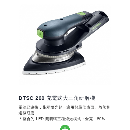
DTSC 200 充電式大三角研磨機
電池已連接，指示燈亮起ー適用於最佳表面、角落和
邊緣研磨
＊整合的 LED 照明環三種燈光模式：全亮、50% 暗
光或完全不亮