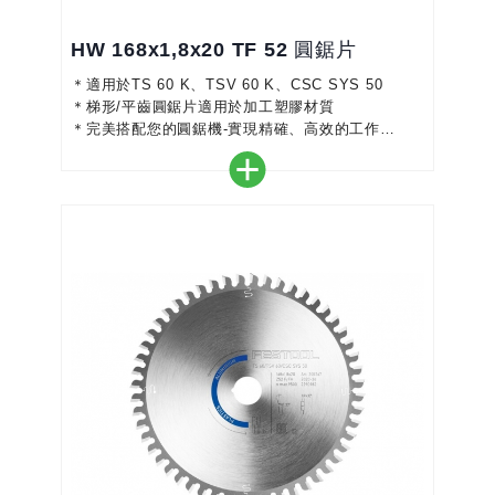
HW 168x1,8x20 TF 52 圓鋸片
＊適用於TS 60 K、TSV 60 K、CSC SYS 50
＊梯形/平齒圓鋸片適用於加工塑膠材質
＊完美搭配您的圓鋸機-實現精確、高效的工作
＊細粒硬質合金鋸齒－達到最佳鋸切效果與完美切割
＊略微負的前角可延長非常硬的塑膠的使用壽命
＊顏色編碼使選擇正確的鋸片更加容易
＊適用於層壓板、塗層板、丙烯酸玻璃、三聚氰胺樹
脂板和礦物材料