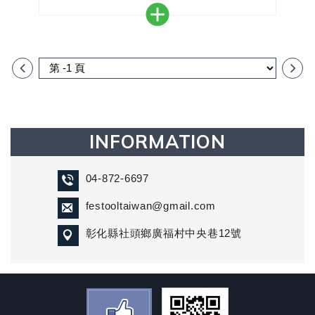
＊觸發防鋸安全卡匣後，只需幾個簡單的步驟即可對
其進行更換防鋸安全卡匣
＊TKS 80的核心元素：SawStop技術
INFORMATION
04-872-6697
festooltaiwan@gmail.com
彰化縣社頭鄉廣福村中央巷12號