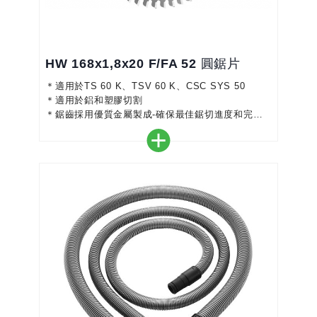
HW 168x1,8x20 F/FA 52 圓鋸片
＊適用於TS 60 K、TSV 60 K、CSC SYS 50
＊適用於鋁和塑膠切割
＊鋸齒採用優質金屬製成-確保最佳鋸切進度和完美
切割
＊具有可變倒角的平齒，可確保穩定的品質和較長的
使用壽命
＊完美搭配您的鋸子-實現精確、高效的工作
＊顏色編碼使選擇正確的鋸片更加容易
＊適用於鋁板和型材、有機玻璃、硬質和纖維強化塑
膠、有色金屬、鋁複合板