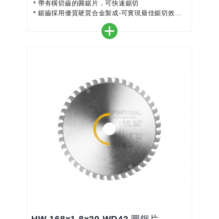
＊帶有橫切齒的圓鋸片，可快速鋸切
＊鋸齒採用優質硬質合金製成-可實現最佳鋸切效果
和良好的切割質量
＊此鋸片具有交替齒和中等切屑角，適合縱向切割和
橫向切割
＊顏色編碼使選擇正確的鋸片更加容易
＊完美搭配您的圓鋸機-實現精確、高效的工作
＊適用於所有木質材料、建築板材 - 中度切割