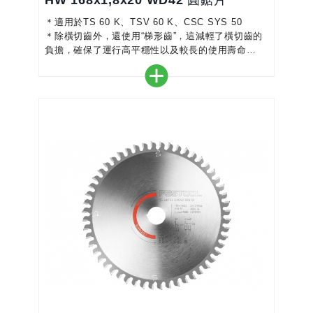
HW 168x1,8x20 WD42 圓鋸片
＊適用於TS 60 K、TSV 60 K、CSC SYS 50
＊除橫切齒外，還使用“梯形齒”，這減輕了橫切齒的
負擔，確保了運行高平穩性以及較長的使用壽命
＊出色的切割品質-乾淨、防撕裂的切割
＊鋸齒採用優質金屬製成-確保最佳鋸切進度和完美
切割
＊顏色編碼使選擇正確的鋸片更加容易
＊完美搭配您的圓鋸機-實現精確、高效的工作
＊適用於貼面和塗層板、實木橫切、MDF-精細切割