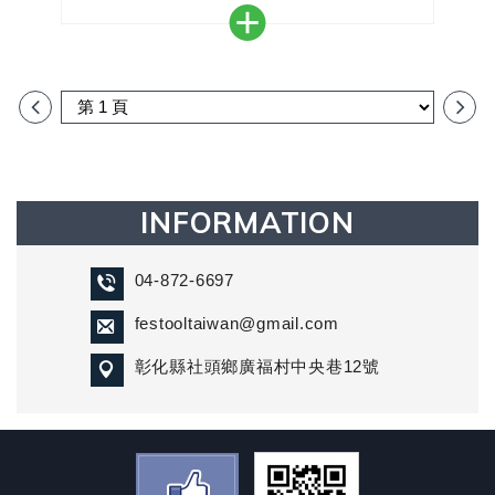
＊一套-3種尺寸：S，M，L用於不同角度和寬度的護
罩
＊從邊緣到鄰邊研磨
＊安全無反彈的磨削
＊保護工件和底盤
＊節省耗時的返工
INFORMATION
04-872-6697
festooltaiwan@gmail.com
彰化縣社頭鄉廣福村中央巷12號