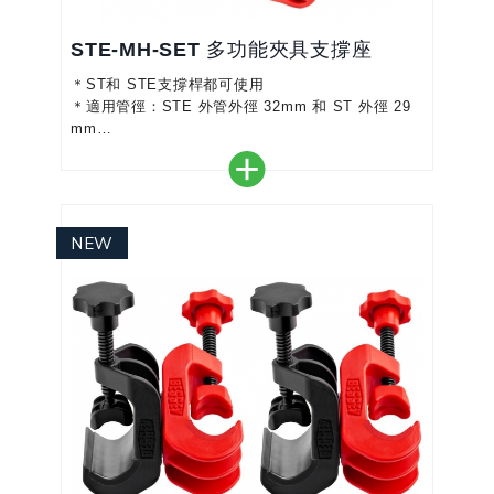
STE‑MH‑SET 多功能夾具支撐座
＊ST和 STE支撐桿都可使用
＊適用管徑：STE 外管外徑 32mm 和 ST 外徑 29
mm
＊免工具安裝：快速、方便收納攜帶
＊使用安全：採用增強 PA6 塑膠和防滑接觸面製成
的穩定結構
＊臨時固定裝置：用於臨時組裝隔牆和存放表面(例
如桌子、架子)
＊應用領域：室內配件,殼體結構, DIY, 樓梯施工, 乾
牆施工, 木工和木製品,施工期間的固定和支撐單人裝
配
＊CE標籤 / G...