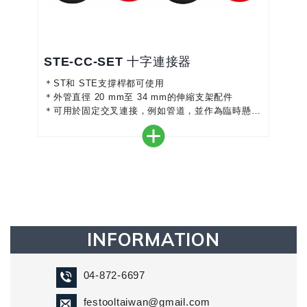
STE‑CC‑SET 十字連接器
＊ST和 STE支撐桿都可使用
＊外管直徑 20 mm至 34 mm的伸縮支架配件
＊可用於固定交叉連接，例如管道，並作為臨時懸掛
選項，例如用於燈、自行車等
＊360°靈活預定位，透過16步鎖定機制牢固固定
＊採用增強型 PA6 塑膠和防滑接觸面製成的穩定結
構，每個連接器的最大負載為 30 公斤
INFORMATION
04-872-6697
festooltaiwan@gmail.com