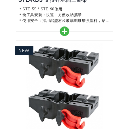
STE-KBS 支撐桿地面三腳架
＊STE 55 / STE 90使用
＊免工具安裝：快速、方便收納攜帶
＊使用安全：採用鋁型材和玻璃纖維增強塑料，結構
輕巧穩定
＊自由放置：無需頂部支撐，也可以保持穩定方便使
用
＊應用領域：室內配件,殼體結構, DIY, 樓梯施工, 乾
牆施工, 木工和木製品,施工期間的固定和支撐單人裝
配