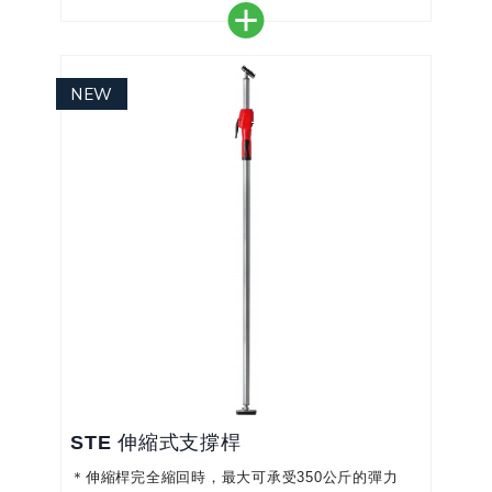
＊帶有可拆卸保護蓋的夾緊面
＊夾緊力高達 1,400 N
＊頂部按鈕的快拆機制 - 無需工具
＊單手操作，不費吹灰之力
STE 伸縮式支撐桿
＊伸縮桿完全縮回時，最大可承受350公斤的彈力