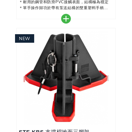
＊耐用的鋼管和防滑PVC接觸表面，結構極為穩定
＊單手操作歸功於帶有泵送結構的雙重塑料手柄
＊快速滑動按鈕，伸縮桿可快速伸出和縮回
＊透過旋轉握把上的支撐來控制夾持力
＊接觸面可-45°到+ 45°連續旋轉，因此也可以在斜
坡上使用