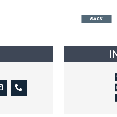
BACK
I