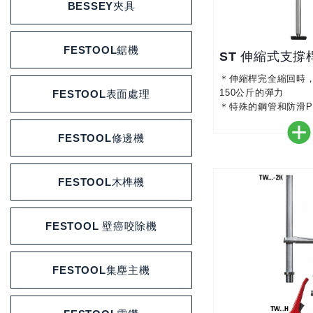
BESSEY夾具
FESTOOL鋸機
ST 伸縮式支撐
＊伸縮桿完全縮回時
150公斤的彈力
FESTOOL表面處理
＊特殊的鋼管和防滑P
結構極為穩定
＊轉動泡棉握把的手
FESTOOL修邊機
和鎖定內管，操作簡
＊接觸面可-45°到+ 
此也可以在斜坡上使
FESTOOL木榫機
＊GS認證的質量和安
FESTOOL 壁癌咬除機
FESTOOL集塵主機