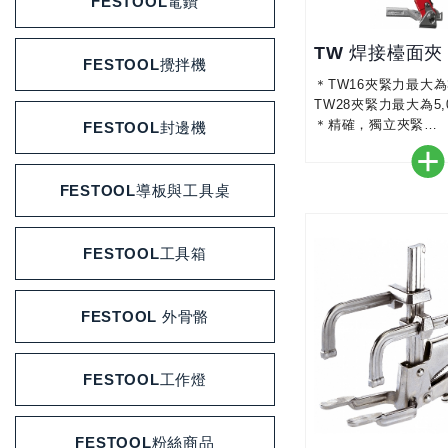
FESTOOL電鑽
TW 焊接檯面夾
FESTOOL攪拌機
＊TW16夾緊力最大為3
TW28夾緊力最大為5,0
＊精確，獨立夾緊
FESTOOL封邊機
＊淬火型材和滑臂，
夾緊
＊三重槓桿手柄可選
FESTOOL導板與工具桌
夾緊
FESTOOL工具箱
FESTOOL 外骨骼
FESTOOL工作燈
FESTOOL粉絲商品