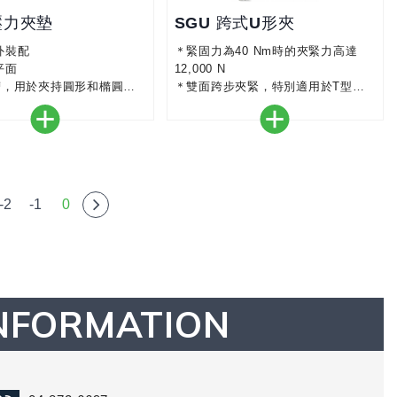
壓力夾墊
SGU 跨式U形夾
外裝配
＊緊固力為40 Nm時的夾緊力高達
平面
12,000 N
槽，用於夾持圓形和橢圓形
＊雙面跨步夾緊，特別適用於T型材
和雙T型材
＊帶有燒結鋼質插入物的耐熱壓力板
可延長傾斜角度，使用壽命長達35°
-2
-1
0
NFORMATION