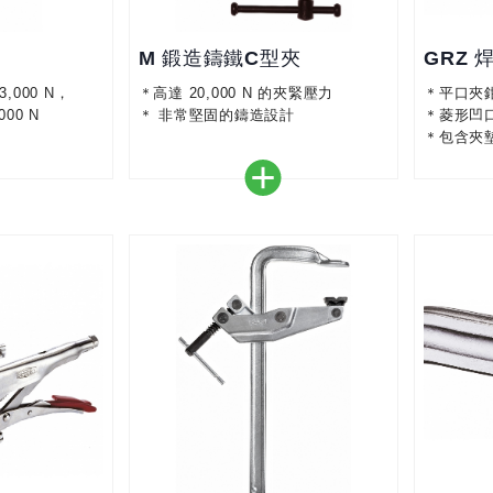
M 鍛造鑄鐵C型夾
GRZ 
,000 N，
＊高達 20,000 N 的夾緊壓力
＊平口夾
00 N
＊ 非常堅固的鑄造設計
＊菱形凹
＊包含夾
用於彈力和彈性
擇，快速且防振