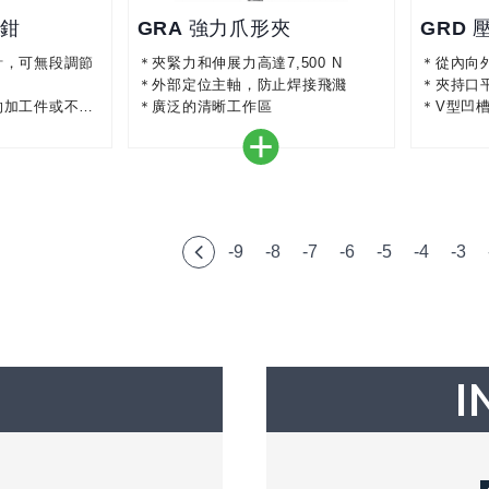
能鉗
GRA 強力爪形夾
GRD 
計，可無段調節
＊夾緊力和伸展力高達7,500 N
＊從內向
＊外部定位主軸，防止焊接飛濺
＊夾持口
的加工件或不規
＊廣泛的清晰工作區
＊V型凹
工件
-9
-8
-7
-6
-5
-4
-3
I