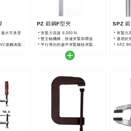
桿
PZ 鍛鋼F型夾
SPZ 
，最大可承受
＊夾緊力高達 8,000 N
＊夾緊力高達
＊雙主軸機構，快速夾緊和釋放
＊適用於
VC接觸表面，
＊平行導向的扁平夾緊螺栓夾緊
＊SPZ 8
＊BESSEY 防滑系統
帶有燒結
柄外管，可伸縮
可傾斜至3
單，安全
45°連續旋轉，因
用
全性