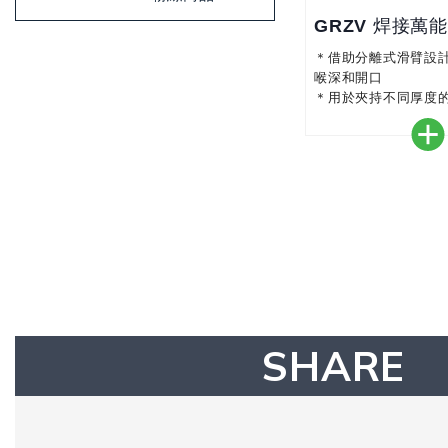
GRZV 焊接萬
＊借助分離式滑臂設
喉深和開口
＊用於夾持不同厚度
則形狀工件
SHARE