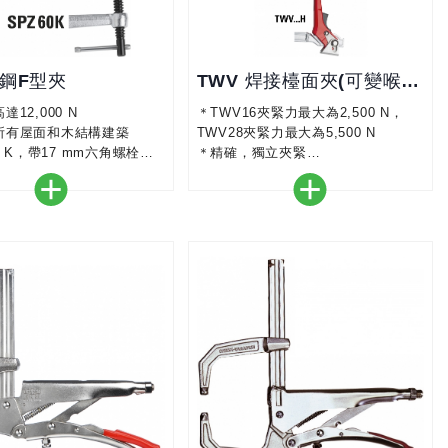
鍛鋼F型夾
TWV 焊接檯面夾(可變喉深)
12,000 N
＊TWV16夾緊力最大為2,500 N，
所有屋面和木結構建築
TWV28夾緊力最大為5,500 N
0 K，帶17 mm六角螺栓和
＊精確，獨立夾緊
鋼製插入物的耐熱壓力板，
＊淬火型材和滑臂，用於彈力和彈性
5°
夾緊
＊三重槓桿手柄可選擇，快速且防振
夾緊