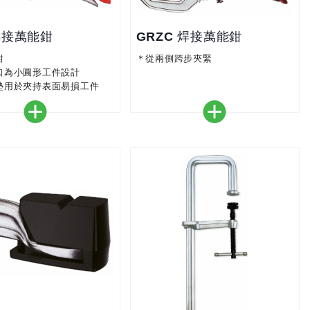
焊接萬能鉗
GRZC 焊接萬能鉗
鉗
＊從兩側跨步夾緊
口為小圓形工件設計
墊用於夾持表面易損工件