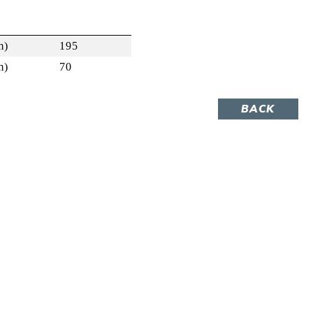
m)
195
m)
70
BACK