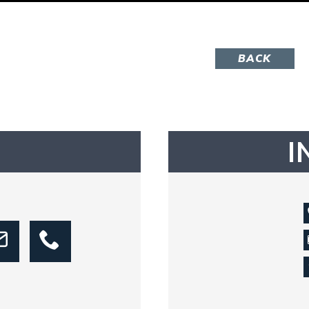
BACK
I