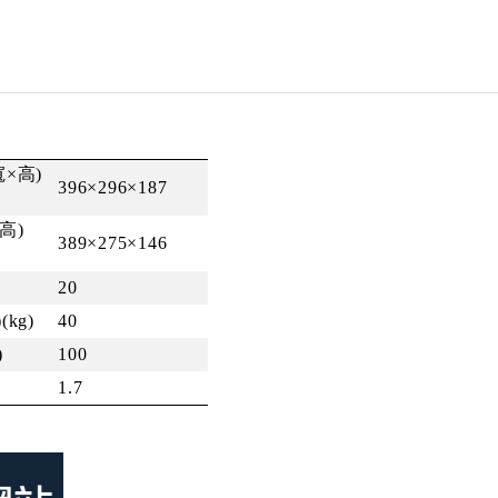
寬
×
高
)
396×296×187
高
)
389×275×146
20
)(kg)
40
)
100
1.7