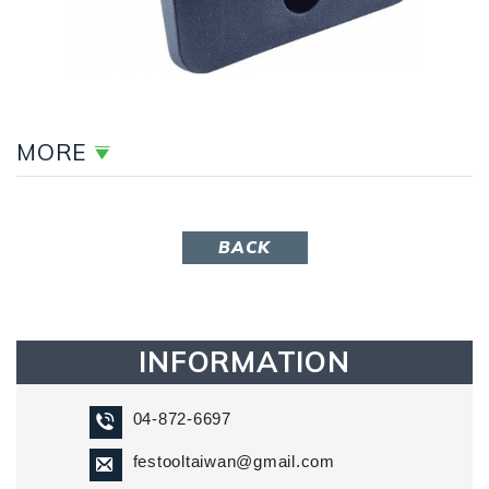
MORE
BACK
INFORMATION
04-872-6697
festooltaiwan@gmail.com